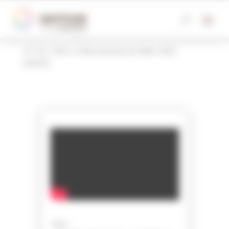
Panneau de gestion des cookies
J6 – Faites pousser les idées – Belsia
27 / 02 / 2025
|
Faites pousser les idées 2025
,
SIA2025
Avec :