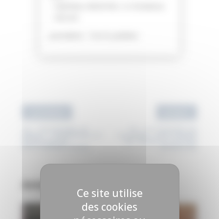
– Matthieu MAISONS, Co-fondateur
– BELSIA
Journaliste : Tom le jardinier
‹
›
précédent
suivant
J6 – POUSSONS LE
J6 – LA CUISINE DU
DÉBAT – SEMENCES ET
VILLAGE – UNE POMME
RESSOURCES
DE TERRE À TOUTES
PHYTOGÉNÉTIQUES
ÉPREUVES
Articles associés
Ce site utilise
des cookies