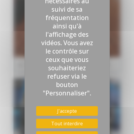
nécessaires au
suivi de sa
fréquentation
ainsi qu'à
l'affichage des
vidéos. Vous avez
le contrôle sur
ceux que vous
J6 - Stop intox - Cette eau qui tombe du ciel
souhaiteriez
refuser via le
bouton
"Personnaliser".
J'accepte
Tout interdire