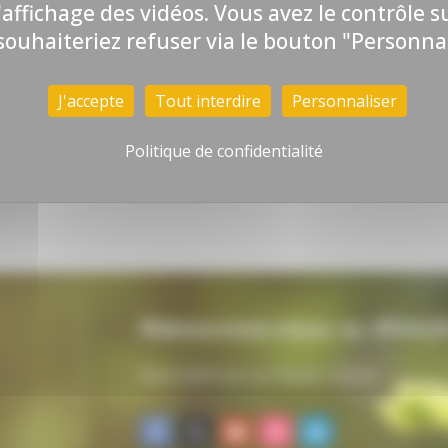
5
6
7
l'affichage des vidéos. Vous avez le contrôle 
souhaiteriez refuser via le bouton "Personnal
J'accepte
Tout interdire
Personnaliser
Politique de confidentialité
Retrouvons-nous au #SIA2
Nous suivre sur nos réseaux sociaux