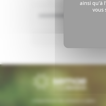
3
4
ainsi qu'à 
vous 
AUCUN ÉVÉNEMENT
L’interprofession des semences et plants