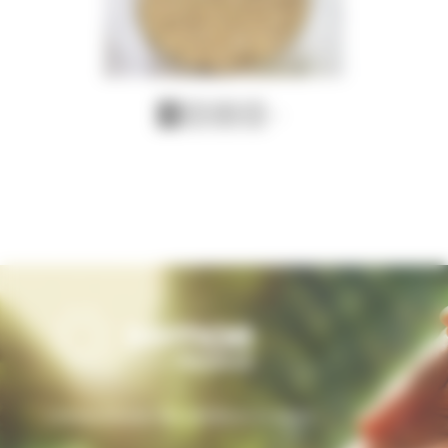
1
2
...
5
►
L’interprofession des semences et plants