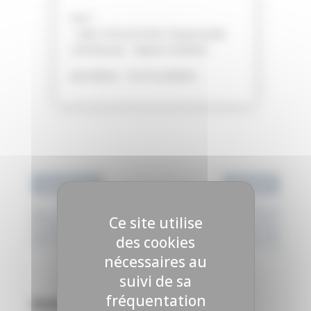
Avec :
– Jules POULACHON, Responsable
commercial – Maison DEHESA
Journaliste : Tom le jardinier
‹
›
précédent
suivant
J4 – POUSSONS LE
J4 – LA CUISINE DU
Ce site utilise
DÉBAT – NGT : EN QUOI
VILLAGE – PLANTS
CE NOUVEL OUTIL
CERTIFIÉS ; QUEL
COMPLÈTE LA PALETTE
INTÉRÊT POUR LES
des cookies
DES SOLUTIONS ?
JARDINIERS AMATEURS
?
nécessaires au
suivi de sa
fréquentation
Articles associés