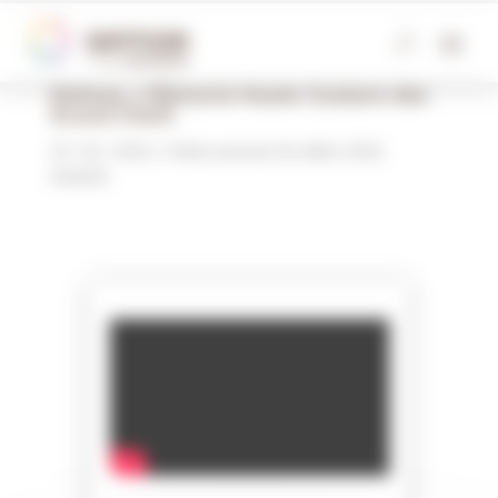
Panneau de gestion des cookies
J4 – Faites pousser les idées – Maison
Dehesa, L’Épicerie Haute Couture des
Grand Chefs
25 / 02 / 2025
|
Faites pousser les idées 2025
,
SIA2025