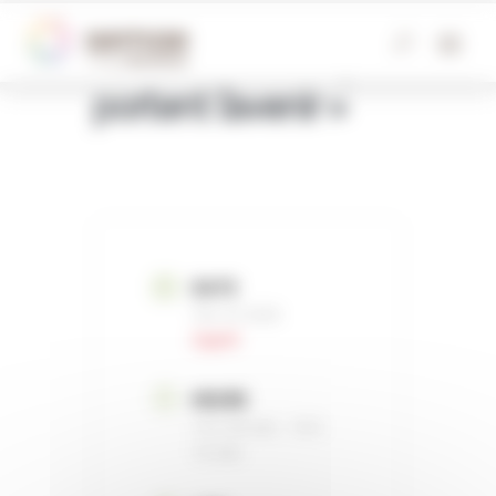
Panneau de gestion des cookies
« Ces femmes qui
portent l’avenir »
DATE
Fév 23 2026
Expiré!
HEURE
15 h 45 min - 16 h
15 min