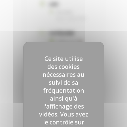
LIEU
SIA 2026
Hall 4 - Stand A059
CATÉGORIE
Table ronde
ORGANISATEUR
Ce site utilise
des cookies
nécessaires au
SEMAE
suivi de sa
Email
fréquentation
contact@semae.fr
ainsi qu'à
l'affichage des
vidéos. Vous avez
le contrôle sur